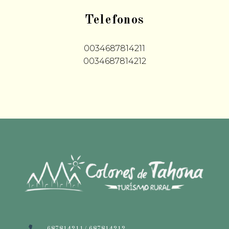
Telefonos
0034687814211
0034687814212
687814211/ 687814212